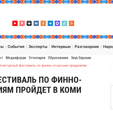
ты
События
Эксперты
Интервью
Разговорник
Нар
от
Медиафорум
Этнопарки
Образование
Звук Евразии
итектурный фестиваль по финно-угорским преданиям
ЕСТИВАЛЬ ПО ФИННО-
ИЯМ ПРОЙДЕТ В КОМИ