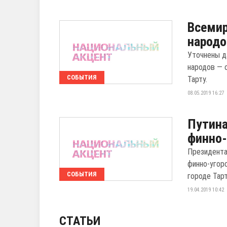
Всемир
народо
Уточнены д
народов — 
СОБЫТИЯ
Тарту.
08.05.2019 16:27
Путина
финно-
Президента
финно-угор
СОБЫТИЯ
городе Тарт
19.04.2019 10:42
СТАТЬИ