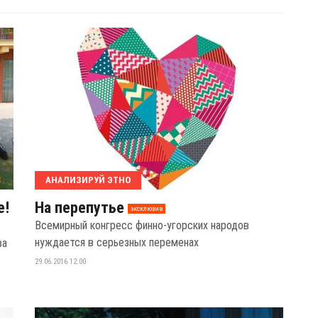
АНАЛИЗИРУЙ ЭТНО
е!
На перепутье
эксклюзив
Всемирный конгресс финно-угорских народов
нуждается в серьезных переменах
ва
29.06.2016 12:00