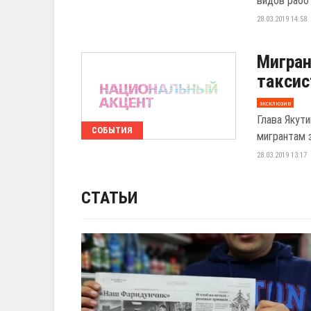
видов работ
28.03.2019 14:58
Мигран
таксис
эксклюзив
Глава Якут
СОБЫТИЯ
мигрантам 
28.03.2019 13:17
СТАТЬИ