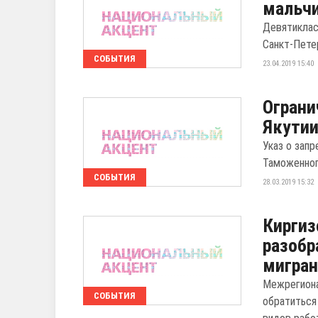
мальч
Девятиклас
Санкт-Пете
СОБЫТИЯ
23.04.2019 15:40
Ограни
Якутии
Указ о запр
Таможенног
СОБЫТИЯ
28.03.2019 15:32
Киргиз
разобр
мигран
Межрегиона
СОБЫТИЯ
обратиться