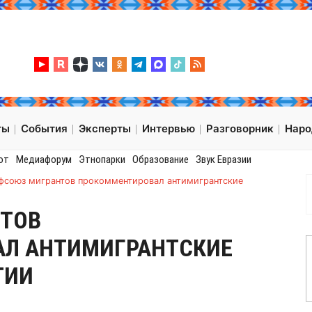
ты
События
Эксперты
Интервью
Разговорник
Нар
от
Медиафорум
Этнопарки
Образование
Звук Евразии
фсоюз мигрантов прокомментировал антимигрантские
ТОВ
Л АНТИМИГРАНТСКИЕ
ТИИ