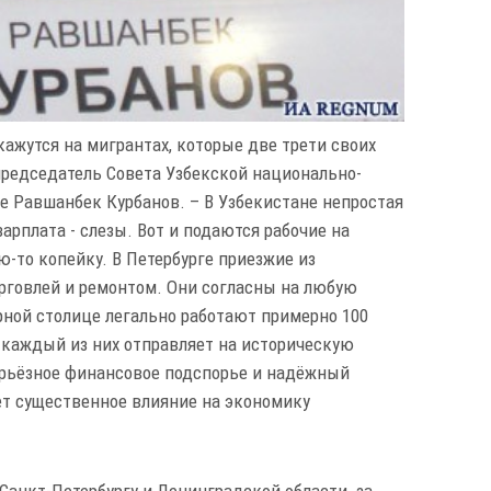
кажутся на мигрантах, которые две трети своих
 председатель Совета Узбекской национально-
е Равшанбек Курбанов. – В Узбекистане непростая
арплата - слезы. Вот и подаются рабочие на
ю-то копейку. В Петербурге приезжие из
орговлей и ремонтом. Они согласны на любую
рной столице легально работают примерно 100
 каждый из них отправляет на историческую
серьёзное финансовое подспорье и надёжный
т существенное влияние на экономику
Санкт-Петербургу и Ленинградской области за