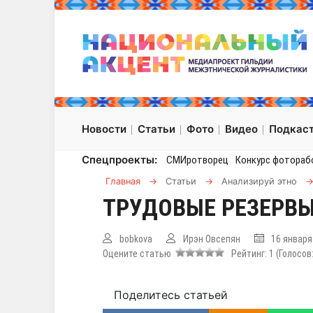
Новости
Статьи
Фото
Видео
Подкас
Спецпроекты:
СМИротворец
Конкурс фотораб
Главная
→
Статьи
→
Анализируй этно
ТРУДОВЫЕ РЕЗЕРВ
bobkova
Ирэн Овсепян
16 января
Оцените статью
Рейтинг:
1
(Голосов
Поделитесь статьей