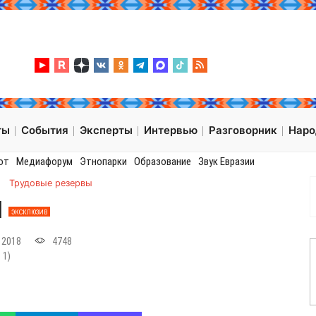
ты
События
Эксперты
Интервью
Разговорник
Нар
от
Медиафорум
Этнопарки
Образование
Звук Евразии
→
Трудовые резервы
Ы
ЭКСКЛЮЗИВ
 2018
4748
:
1
)