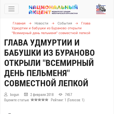
Главная
→
Новости
→
События
→
Глава
Удмуртии и бабушки из Бураново открыли
"Всемирный день пельменя" совместной лепкой
ГЛАВА УДМУРТИИ И
БАБУШКИ ИЗ БУРАНОВО
ОТКРЫЛИ "ВСЕМИРНЫЙ
ДЕНЬ ПЕЛЬМЕНЯ"
СОВМЕСТНОЙ ЛЕПКОЙ
bogun
2 февраля 2018
7457
Оцените статью
Рейтинг:
1
(Голосов:
1
)