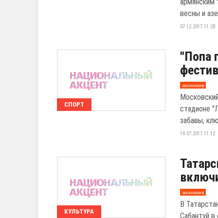
армянским 
весны и аз
07.12.2017 11:28
"Попа 
фестив
эксклюзив
Московский
СПОРТ
стадионе "
забавы, клю
18.07.2017 11:12
Татарс
включи
эксклюзив
В Татарста
КУЛЬТУРА
Сабантуй в