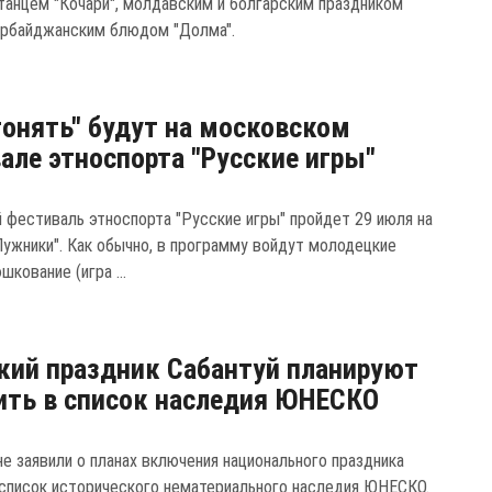
танцем "Кочари", молдавским и болгарским праздником
ербайджанским блюдом "Долма".
гонять" будут на московском
але этноспорта "Русские игры"
 фестиваль этноспорта "Русские игры" пройдет 29 июля на
Лужники". Как обычно, в программу войдут молодецкие
шкование (игра ...
кий праздник Сабантуй планируют
ть в список наследия ЮНЕСКО
не заявили о планах включения национального праздника
 список исторического нематериального наследия ЮНЕСКО.