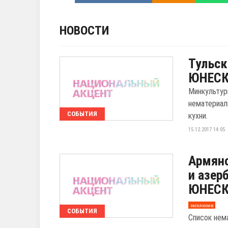
НОВОСТИ
Тульск
ЮНЕС
Минкультур
нематериал
СОБЫТИЯ
кухни.
15.12.2017 14:05
Армянс
и азер
ЮНЕС
эксклюзив
СОБЫТИЯ
Список нем