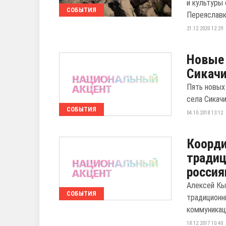
и культуры
СОБЫТИЯ
Переяславка
21.12.2020 12:29
Новые 
Сикач
Пять новых
села Сикачи
СОБЫТИЯ
04.10.2018 13:12
Коорди
тради
россия
Алексей Кы
СОБЫТИЯ
традиционн
коммуникац
18.12.2017 10:40