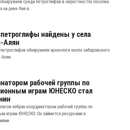
 обнаружили среди петроглифов в окрестностях поселка
 на реке Кия в ...
петроглифы найдены у села
и-Алян
 петроглифов обнаружили археологи около хабаровского
-Алян.
натором рабочей группы по
ционным играм ЮНЕСКО стал
нин
ласов избран координатором рабочей группы по
ым играм ЮНЕСКО. Он займется ресурсами и
иями.