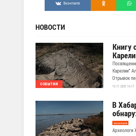
Вконтакте
НОВОСТИ
Книгу 
Карели
Посвященны
Карелии" А
Отрывок пер
СОБЫТИЯ
15.11.2021 16:17
В Хаба
обнару
эксклюзив
Археологи 