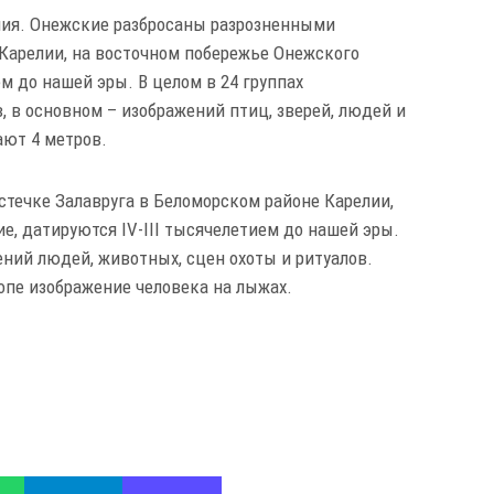
ния. Онежские разбросаны разрозненными
 Карелии, на восточном побережье Онежского
ем до нашей эры. В целом в 24 группах
, в основном – изображений птиц, зверей, людей и
ают 4 метров.
стечке Залавруга в Беломорском районе Карелии,
ие, датируются IV-III тысячелетием до нашей эры.
ений людей, животных, сцен охоты и ритуалов.
ропе изображение человека на лыжах.