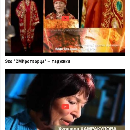
Эхо "СМИротворца" — таджики