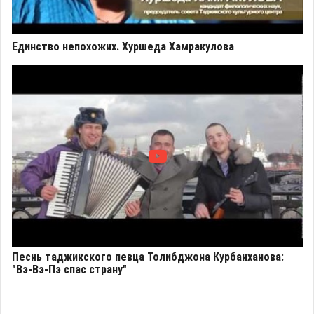
Единство непохожих. Хуршеда Хамракулова
Песнь таджикского певца Толибджона Курбанханова:
"Вэ-Вэ-Пэ спас страну"