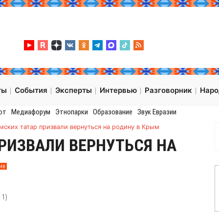
ты
События
Эксперты
Интервью
Разговорник
Нар
от
Медиафорум
Этнопарки
Образование
Звук Евразии
мских татар призвали вернуться на родину в Крым
РИЗВАЛИ ВЕРНУТЬСЯ НА
ИВ
:
1
)