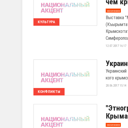
чем кр
эксклюзив
Выставка "
КУЛЬТУРА
(Къырымта
Крымскотат
Симферополе
12.07.2017 16:17
Украин
Украинский
кого крымс
28.06.2017 15:14
КОНФЛИКТЫ
"Этног
Крыма 
эксклюзив