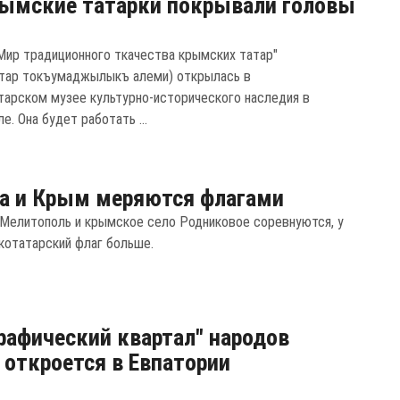
ымские татарки покрывали головы
Мир традиционного ткачества крымских татар"
тар токъумаджылыкъ алеми) открылась в
арском музее культурно-исторического наследия в
. Она будет работать ...
а и Крым меряются флагами
 Мелитополь и крымское село Родниковое соревнуются, у
котатарский флаг больше.
рафический квартал" народов
откроется в Евпатории