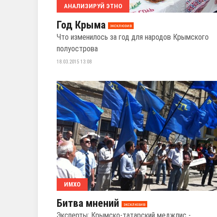
АНАЛИЗИРУЙ ЭТНО
Год Крыма
эксклюзив
Что изменилось за год для народов Крымского
полуострова
18.03.2015 13:08
ИМХО
Битва мнений
эксклюзив
Эксперты: Крымско-татарский меджлис -