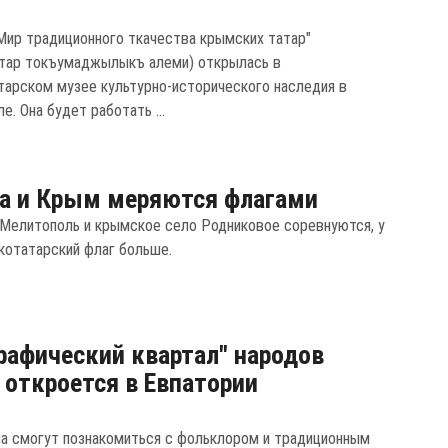
Мир традиционного ткачества крымских татар"
тар токъумаджылыкъ алеми) открылась в
арском музее культурно-исторического наследия в
. Она будет работать ...
а и Крым меряются флагами
 Мелитополь и крымское село Родниковое соревнуются, у
котатарский флаг больше.
рафический квартал" народов
откроется в Евпатории
а смогут познакомиться с фольклором и традиционным