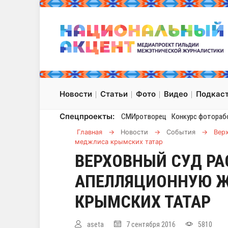
Новости
Статьи
Фото
Видео
Подкас
Спецпроекты:
СМИротворец
Конкурс фотораб
Главная
→
Новости
→
События
→
Вер
меджлиса крымских татар
ВЕРХОВНЫЙ СУД Р
АПЕЛЛЯЦИОННУЮ 
КРЫМСКИХ ТАТАР
aseta
7 сентября 2016
5810