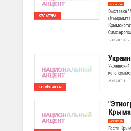
эксклюзив
Выставка "
КУЛЬТУРА
(Къырымта
Крымскотат
Симферополе
12.07.2017 16:17
Украин
Украинский
кого крымс
28.06.2017 15:14
КОНФЛИКТЫ
"Этног
Крыма 
эксклюзив
Гости Крым