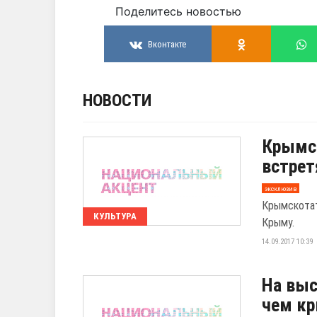
Поделитесь новостью
Вконтакте
НОВОСТИ
Крымс
встрет
эксклюзив
Крымскотат
КУЛЬТУРА
Крыму.
14.09.2017 10:39
На выс
чем кр