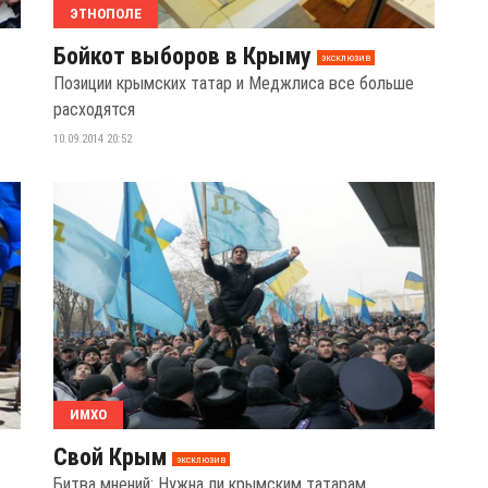
ЭТНОПОЛЕ
Бойкот выборов в Крыму
эксклюзив
Позиции крымских татар и Меджлиса все больше
расходятся
10.09.2014 20:52
ИМХО
Свой Крым
эксклюзив
Битва мнений: Нужна ли крымским татарам