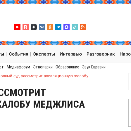
ты
События
Эксперты
Интервью
Разговорник
Нар
от
Медиафорум
Этнопарки
Образование
Звук Евразии
ховный суд рассмотрит апелляционную жалобу
АССМОТРИТ
ЖАЛОБУ МЕДЖЛИСА