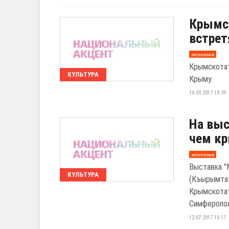
Крымс
встрет
эксклюзив
Крымскотат
КУЛЬТУРА
Крыму.
14.09.2017 10:39
На выс
чем кр
эксклюзив
Выставка "
КУЛЬТУРА
(Къырымта
Крымскотат
Симферополе
12.07.2017 16:17