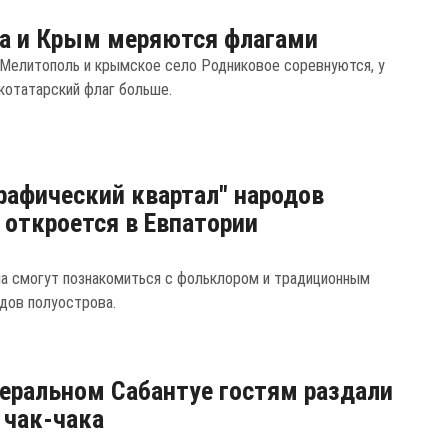
а и Крым меряются флагами
 Мелитополь и крымское село Родниковое соревнуются, у
котатарский флаг больше.
рафический квартал" народов
откроется в Евпатории
а смогут познакомиться с фольклором и традиционным
дов полуострова.
еральном Сабантуе гостям раздали
. чак-чака