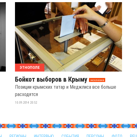
ЭТНОПОЛЕ
Бойкот выборов в Крыму
эксклюзив
Позиции крымских татар и Меджлиса все больше
расходятся
10.09.2014 20:52
Ы
РЕГИОНЫ
ИНТЕРВЬЮ
СОБЫТИЯ
ПЕРСОНЫ
ФОТО
РЕ