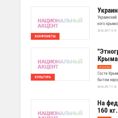
Украин
Украинский
кого крымс
28.06.2017 15:14
КОНФЛИКТЫ
"Этног
Крыма 
эксклюзив
Гости Крым
КУЛЬТУРА
бытом наро
08.06.2017 11:35
На фед
160 кг