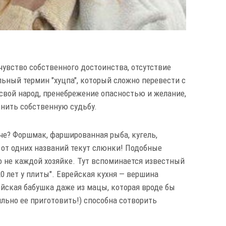
чувство собственного достоинства, отсутствие
льный термин "хуцпа", который сложно перевести с
 свой народ, пренебрежение опасностью и желание,
енить собственную судьбу.
аче? Форшмак, фаршированная рыба, кугель,
- от одних названий текут слюнки! Подобные
не каждой хозяйке. Тут вспоминается известный
20 лет у плиты". Еврейская кухня — вершина
ейская бабушка даже из мацы, которая вроде бы
ильно ее приготовить!) способна сотворить