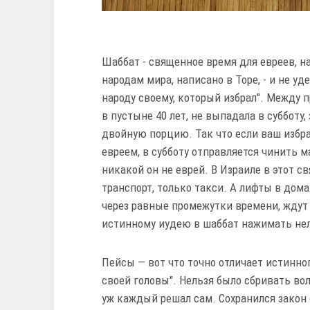
Шаббат - священное время для евреев, н
народам мира, написано в Торе, - и не у
народу своему, который избрал". Между 
в пустыне 40 лет, не выпадала в суббот
двойную порцию. Так что если ваш избр
евреем, в субботу отправляется чинить м
никакой он не еврей. В Израиле в этот 
транспорт, только такси. А лифты в дом
через равные промежутки времени, ждут 
истинному иудею в шаббат нажимать нел
Пейсы — вот что точно отличает истинного
своей головы". Нельзя было сбривать вол
уж каждый решал сам. Сохранился закон