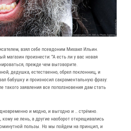
исателем, взял себе псевдоним Михаил Ильин.
й магазин произнести: "А есть ли у вас новая
нироваться, прежде чем выговорите.
ной, дедушка, естественно, обрел поклонниц, и
вал бабушку и произносил сакраментальную фразу:
осле такого заявления все поползновения дам стать
дновременно и модно, и выгодно и … стрёмно.
 кому не лень, а другие наоборот открещивались
юминутной пользы. Но мы пойдем на принцип, и