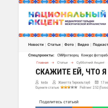
Новости
Статьи
Фото
Видео
Подкас
Спецпроекты:
СМИротворец
Конкурс фотораб
Главная
→
Статьи
→
Субботний Акцент
СКАЖИТЕ ЕЙ, ЧТО Я
keda
Жанетта Тиркильтауб
17 о
Оцените статью
Рейтинг:
2.52
(Голо
Поделитесь статьей