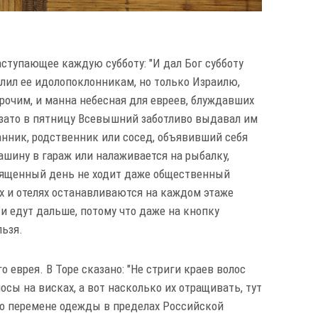
аступающее каждую субботу: "И дал Бог субботу
делил ее идолопоклонникам, но только Израилю,
прочим, и манна небесная для евреев, блуждавших
у, зато в пятницу Всевышний заботливо выдавал им
анник, родственник или сосед, объявивший себя
ашину в гараж или налаживается на рыбалку,
священный день не ходит даже общественный
ах и отелях останавливаются на каждом этаже
и едут дальше, потому что даже на кнопку
ьзя.
 еврея. В Торе сказано: "Не стриги краев волос
осы на висках, а вот насколько их отращивать, тут
 о перемене одежды в пределах Российской