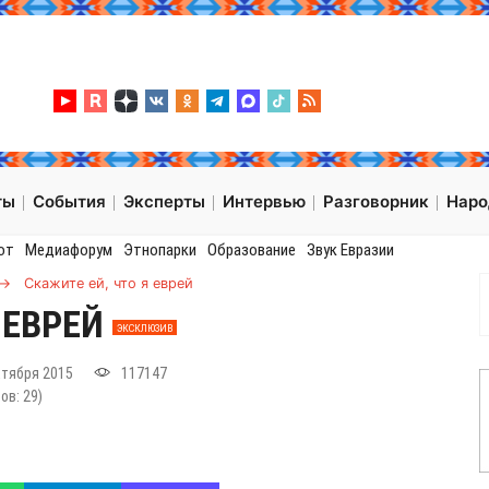
ты
События
Эксперты
Интервью
Разговорник
Нар
от
Медиафорум
Этнопарки
Образование
Звук Евразии
→
Скажите ей, что я еврей
 ЕВРЕЙ
ЭКСКЛЮЗИВ
ктября 2015
117147
сов:
29
)