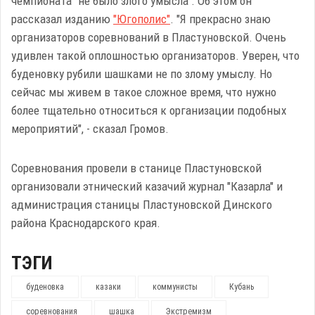
чемпионата "не было злого умысла". Об этом он
рассказал изданию
"Югополис"
. "Я прекрасно знаю
организаторов соревнований в Пластуновской. Очень
удивлен такой оплошностью организаторов. Уверен, что
буденовку рубили шашками не по злому умыслу. Но
сейчас мы живем в такое сложное время, что нужно
более тщательно относиться к организации подобных
мероприятий", - сказал Громов.
Соревнования провели в станице Пластуновской
организовали этнический казачий журнал "Казарла" и
администрация станицы Пластуновской Динского
района Краснодарского края.
ТЭГИ
буденовка
казаки
коммунисты
Кубань
соревнования
шашка
Экстремизм