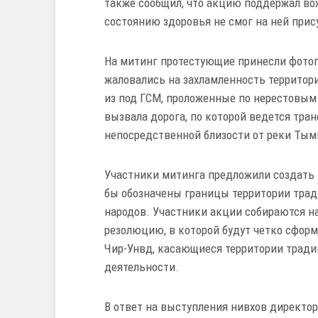
также сообщил, что акцию поддержал во
состоянию здоровья не смог на ней прис
На митинг протестующие принесли фото
жаловались на захламленность территор
из под ГСМ, проложенные по нерестовым
вызвала дорога, по которой ведется тран
непосредственной близости от реки Тымь
Участники митинга предложили создать 
бы обозначены границы территории тра
народов. Участники акции собираются н
резолюцию, в которой будут четко сфор
Чир-Унвд, касающиеся территории трад
деятельности.
В ответ на выступления нивхов директо