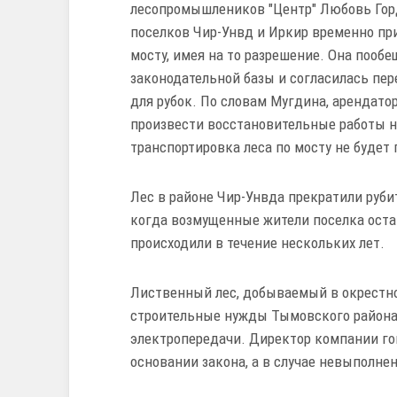
лесопромышлеников "Центр" Любовь Горд
поселков Чир-Унвд и Иркир временно пр
мосту, имея на то разрешение. Она пообе
законодательной базы и согласилась пер
для рубок. По словам Мугдина, арендато
произвести восстановительные работы на
транспортировка леса по мосту не будет
Лес в районе Чир-Унвда прекратили руби
когда возмущенные жители поселка остан
происходили в течение нескольких лет.
Лиственный лес, добываемый в окрестнос
строительные нужды Тымовского района,
электропередачи. Директор компании го
основании закона, а в случае невыполне