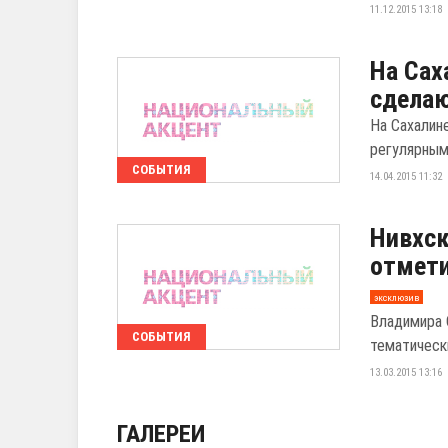
11.12.2015 13:18
На Сах
сдела
На Сахалин
регулярным
СОБЫТИЯ
14.04.2015 11:32
Нивхск
отмети
эксклюзив
Владимира 
СОБЫТИЯ
тематическ
13.03.2015 13:16
ГАЛЕРЕИ