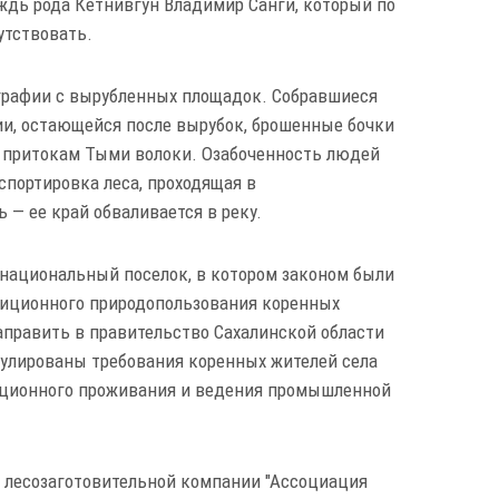
ждь рода Кетнивгун Владимир Санги, который по
утствовать.
графии с вырубленных площадок. Собравшиеся
ии, остающейся после вырубок, брошенные бочки
 притокам Тыми волоки. Озабоченность людей
спортировка леса, проходящая в
 — ее край обваливается в реку.
национальный поселок, в котором законом были
диционного природопользования коренных
аправить в правительство Сахалинской области
мулированы требования коренных жителей села
иционного проживания и ведения промышленной
р лесозаготовительной компании "Ассоциация