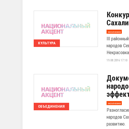
Конкур
Сахали
эксклюзив
III районн
КУЛЬТУРА
народов Се
Некрасовка
19.08.2016 17:10
Докуме
народо
эффект
эксклюзив
ОБЪЕДИНЕНИЯ
Разногласи
народов Са
развитию.