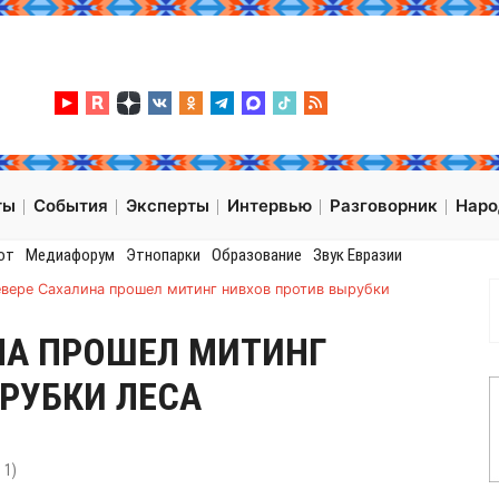
ты
События
Эксперты
Интервью
Разговорник
Нар
от
Медиафорум
Этнопарки
Образование
Звук Евразии
евере Сахалина прошел митинг нивхов против вырубки
НА ПРОШЕЛ МИТИНГ
РУБКИ ЛЕСА
:
1
)