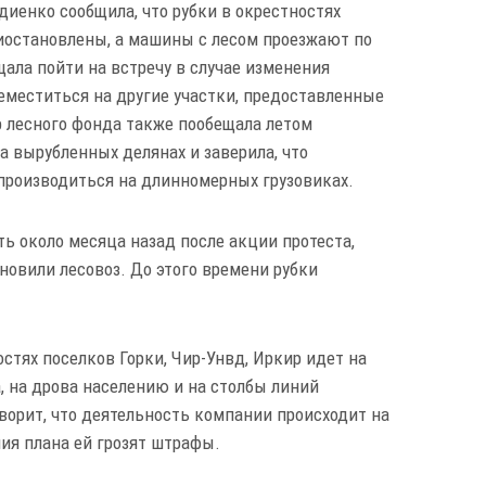
иенко сообщила, что рубки в окрестностях
иостановлены, а машины с лесом проезжают по
щала пойти на встречу в случае изменения
еместиться на другие участки, предоставленные
р лесного фонда также пообещала летом
 вырубленных делянах и заверила, что
 производиться на длинномерных грузовиках.
ть около месяца назад после акции протеста,
овили лесовоз. До этого времени рубки
тях поселков Горки, Чир-Унвд, Иркир идет на
 на дрова населению и на столбы линий
ворит, что деятельность компании происходит на
ния плана ей грозят штрафы.