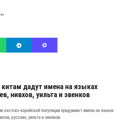
гия
китам дадут имена на языках
ев, нивхов, уильта и эвенков
м охотско-корейской популяции придумают имена на языках
ивхов, русских, уильта и эвенков.