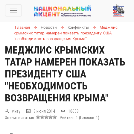
Главная
→
Новости
→
Конфликты
→
Меджлис
крымских татар намерен показать президенту США
"необходимость возвращения Крыма"
МЕДЖЛИС КРЫМСКИХ
ТАТАР НАМЕРЕН ПОКАЗАТЬ
ПРЕЗИДЕНТУ США
"НЕОБХОДИМОСТЬ
ВОЗВРАЩЕНИЯ КРЫМА"
vixey
3 июня 2014
10653
Оцените статью
Рейтинг:
1
(Голосов:
1
)