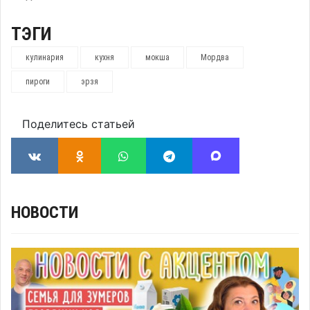
ТЭГИ
кулинария
кухня
мокша
Мордва
пироги
эрзя
Поделитесь статьей
НОВОСТИ