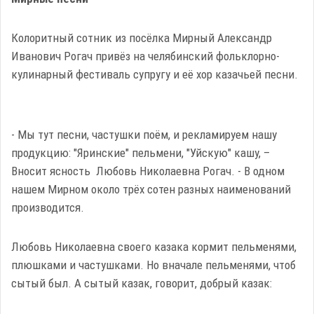
Колоритный сотник из посёлка Мирный Александр
Иванович Рогач привёз на челябинский фольклорно-
кулинарный фестиваль супругу и её хор казачьей песни.
- Мы тут песни, частушки поём, и рекламируем нашу
продукцию: "Яринские" пельмени, "Уйскую" кашу, –
Вносит ясность Любовь Николаевна Рогач. - В одном
нашем Мирном около трёх сотен разных наименований
производится.
Любовь Николаевна своего казака кормит пельменями,
плюшками и частушками. Но вначале пельменями, чтоб
сытый был. А сытый казак, говорит, добрый казак: