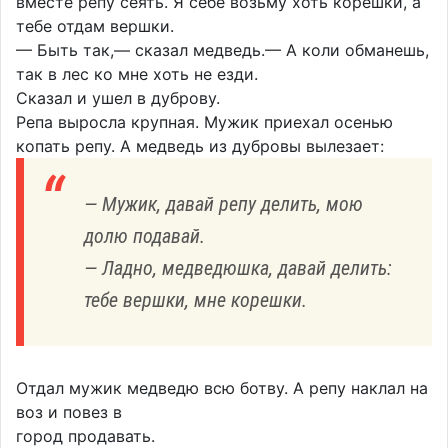
вместе репу сеять. Я себе возьму хоть корешки, а
тебе отдам вершки.
— Быть так,— сказал медведь.— А коли обманешь,
так в лес ко мне хоть не езди.
Сказал и ушел в дуброву.
Репа выросла крупная. Мужик приехал осенью
копать репу. А медведь из дубровы вылезает:
— Мужик, давай репу делить, мою
долю подавай.
— Ладно, медведюшка, давай делить:
тебе вершки, мне корешки.
Отдал мужик медведю всю ботву. А репу наклал на
воз и повез в
город продавать.