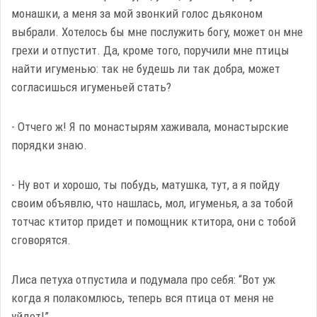
монашки, а меня за мой звонкий голос дьяконом
выбрали. Хотелось бы мне послужить богу, может он мне
грехи и отпустит. Да, кроме того, поручили мне птицы
найти игуменью: так не будешь ли так добра, может
согласишься игуменьей стать?
- Отчего ж! Я по монастырям хаживала, монастырские
порядки знаю.
- Ну вот и хорошо, ты побудь, матушка, тут, а я пойду
своим объявлю, что нашлась, мол, игуменья, а за тобой
тотчас ктитор придет и помощник ктитора, они с тобой
сговорятся.
Лиса петуха отпустила и подумала про себя: “Вот уж
когда я полакомлюсь, теперь вся птица от меня не
уйдет!”