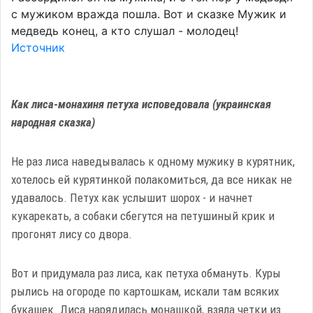
с мужиком вражда пошла. Вот и сказке Мужик и
медведь конец, а кто слушал - молодец!
Источник
Как лиса-монахиня петуха исповедовала (украинская
народная сказка)
Не раз лиса наведывалась к одному мужику в курятник,
хотелось ей курятинкой полакомиться, да все никак не
удавалось. Петух как услышит шорох - и начнет
кукарекать, а собаки сбегутся на петушиный крик и
прогонят лису со двора.
Вот и придумала раз лиса, как петуха обмануть. Куры
рылись на огороде по картошкам, искали там всяких
букашек. Лиса нарядилась монашкой, взяла четки из