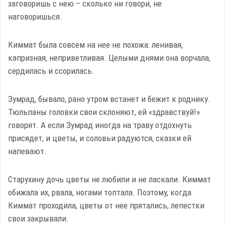
заговоришь с нею – сколько ни говори, не
наговоришься.
Киммат была совсем на нее не похожа: ленивая,
капризная, неприветливая. Целыми днями она ворчала,
сердилась и ссорилась.
Зумрад, бывало, рано утром встанет и бежит к роднику.
Тюльпаны головки свои склоняют, ей «здравствуй!»
говорят. А если Зумрад иногда на траву отдохнуть
присядет, и цветы, и соловьи радуются, сказки ей
напевают.
Старухину дочь цветы не любили и не ласкали. Киммат
обижала их, рвала, ногами топтала. Поэтому, когда
Киммат проходила, цветы от нее прятались, лепестки
свои закрывали.