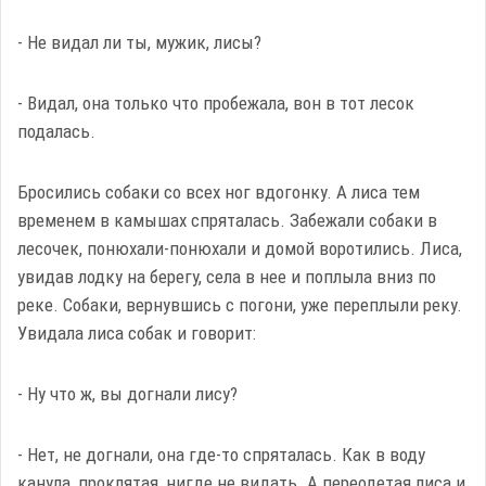
- Не видал ли ты, мужик, лисы?
- Видал, она только что пробежала, вон в тот лесок
подалась.
Бросились собаки со всех ног вдогонку. А лиса тем
временем в камышах спряталась. Забежали собаки в
лесочек, понюхали-понюхали и домой воротились. Лиса,
увидав лодку на берегу, села в нее и поплыла вниз по
реке. Собаки, вернувшись с погони, уже переплыли реку.
Увидала лиса собак и говорит:
- Ну что ж, вы догнали лису?
- Нет, не догнали, она где-то спряталась. Как в воду
канула, проклятая, нигде не видать. А переодетая лиса и