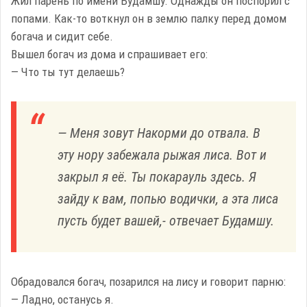
Жил парень по имени Будамшу. Однажды он поспорил с
попами. Как-то воткнул он в землю палку перед домом
богача и сидит себе.
Вышел богач из дома и спрашивает его:
— Что ты тут делаешь?
— Меня зовут Накорми до отвала. В
эту нору забежала рыжая лиса. Вот и
закрыл я её. Ты покарауль здесь. Я
зайду к вам, попью водички, а эта лиса
пусть будет вашей,- отвечает Будамшу.
Обрадовался богач, позарился на лису и говорит парню:
— Ладно, останусь я.