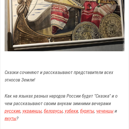
Сказки сочиняют и рассказывают представители всех
этносов Земли!
Как на языках разных народов России будет "Сказка" и о
чем рассказывают своим внукам зимними вечерами
русские
,
украинцы
,
белорусы
,
узбеки
,
буряты
,
чеченцы
и
якуты
?