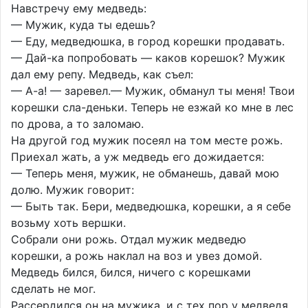
Навстречу ему медведь:
— Мужик, куда ты едешь?
— Еду, медведюшка, в город корешки продавать.
— Дай-ка попробовать — каков корешок? Мужик
дал ему репу. Медведь, как съел:
— А-а! — заревел.— Мужик, обманул ты меня! Твои
корешки сла-деньки. Теперь не езжай ко мне в лес
по дрова, а то заломаю.
На другой год мужик посеял на том месте рожь.
Приехал жать, а уж медведь его дожидается:
— Теперь меня, мужик, не обманешь, давай мою
долю. Мужик говорит:
— Быть так. Бери, медведюшка, корешки, а я себе
возьму хоть вершки.
Собрали они рожь. Отдал мужик медведю
корешки, а рожь наклал на воз и увез домой.
Медведь бился, бился, ничего с корешками
сделать не мог.
Рассердился он на мужика, и с тех пор у медведя