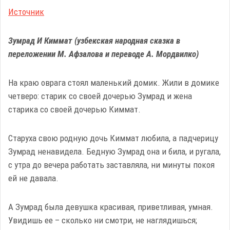
Источник
Зумрад И Киммат (узбекская народная сказка в
переложении М. Афзалова и переводе А. Мордвилко)
На краю оврага стоял маленький домик. Жили в домике
четверо: старик со своей дочерью Зумрад и жена
старика со своей дочерью Киммат.
Старуха свою родную дочь Киммат любила, а падчерицу
Зумрад ненавидела. Бедную Зумрад она и била, и ругала,
с утра до вечера работать заставляла, ни минуты покоя
ей не давала.
А Зумрад была девушка красивая, приветливая, умная.
Увидишь ее – сколько ни смотри, не наглядишься;