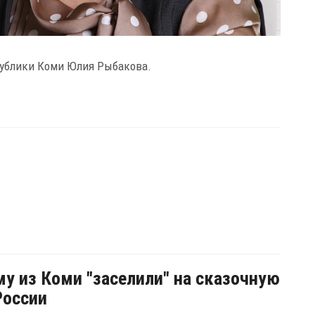
публики Коми Юлия Рыбакова.
му из Коми "заселили" на сказочную
России