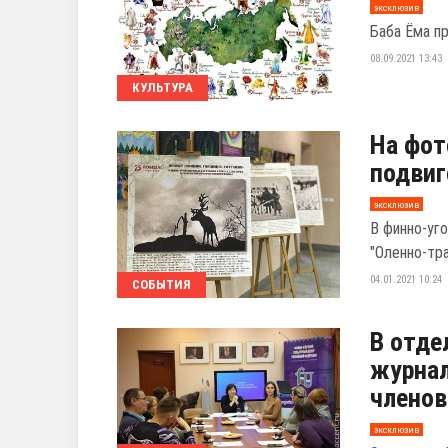
эксклюзив
Баба Ёма пр
08.09.2021 13:43
КУЛЬТУРА
На фот
подвиг
эксклюзив
В финно-уг
"Оленно-тр
04.01.2021 10:24
СОБЫТИЯ
В отде
журнал
членов
эксклюзив