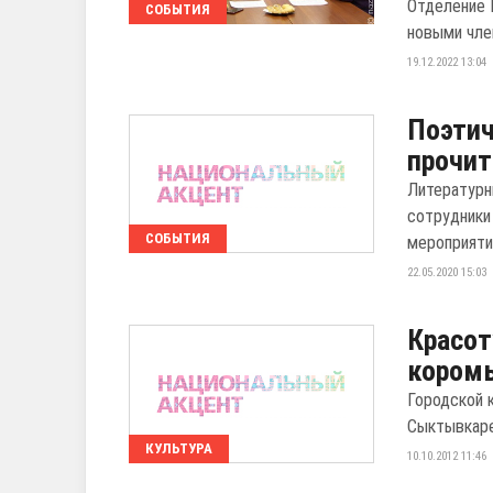
Отделение 
СОБЫТИЯ
новыми чле
19.12.2022 13:04
Поэтич
прочит
Литературн
сотрудники
СОБЫТИЯ
мероприяти
22.05.2020 15:03
Красот
кором
Городской 
Сыктывкаре
КУЛЬТУРА
10.10.2012 11:46