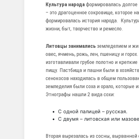
Культура народа
формировалась долгое в
– это драгоценное сокровище, которое н
формировалась история народа. Культура
жизни, быт, творчество и ремесло.
Литовцы занимались
земледелием и жи
овес, ячмень, рожь, лен, пшеницу и горо
изготавливали грубое полотно и крепкие 
пищу. Пастбища и пашни были в хозяйст
сенокосов находилась в общем пользова
земледелия были соха и орало, которые 
Этнографы нашли 2 вида сохи:
С одной палицей – русская.
С двумя – литовская или мазове
Вторая вырезалась из сосны, вырванной