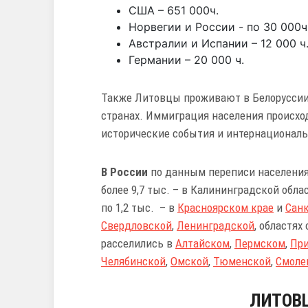
США – 651 000ч.
Норвегии и России - по 30 000ч
Австралии и Испании – 12 000 ч.
Германии – 20 000 ч.
Также Литовцы проживают в Белоруссии,
странах. Иммиграция населения происхо
исторические события и интернациональ
В России
по данным переписи населения 2
более 9,7 тыс. – в Калининградской обла
по 1,2 тыс. – в
Красноярском крае
и
Санк
Свердловской
,
Ленинградской
, областях
расселились в
Алтайском
,
Пермском
,
Пр
Челябинской
,
Омской
,
Тюменской
,
Смоле
ЛИТОВЦ