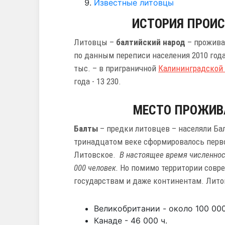
Известные литовцы
ИСТОРИЯ ПРОИ
Литовцы –
балтийский народ
– прожива
по данным переписи населения 2010 года 
тыс. – в приграничной
Калининградской 
года -
13 230.
МЕСТО ПРОЖИВ
Балты
– предки литовцев – населяли Балт
тринадцатом веке сформировалось перво
Литовское.
В настоящее время численнос
000 человек.
Но помимо территории совре
государствам и даже континентам. Лит
Великобритании - около 100 000
Канаде - 46 000 ч.