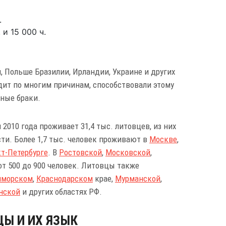
.
 и 15 000 ч.
 Польше Бразилии, Ирландии, Украине и других
дит по многим причинам, способствовали этому
ные браки.
010 года проживает 31,4 тыс. литовцев, из них
сти. Более 1,7 тыс. человек проживают в
Москве
,
т-Петербурге
. В
Ростовской
,
Московской
,
 от 500 до 900 человек. Литовцы также
иморском
,
Краснодарском
крае,
Мурманской
,
нской
и других областях РФ.
Ы И ИХ ЯЗЫК