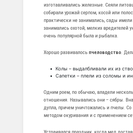
изготавливались железные. Сеяли литовц
собирали урожай серпом, косой или пол
практически не занимались, сады имели 
занимались охотой, мелких вредителей у
очень популярной была и рыбалка.
Хорошо развивалось
пчеловодство
. Дел
Колы – выдалбливали их из ство
Сапетки – плели из соломы и ин
Одним роем, по обычаю, владели нескол
отношения. Назывались они – сябры. Вн
дупла, причем уничтожались и пчелы. Со
методом окуривания и с применением сет
Устраивался праздник, когда мед достав