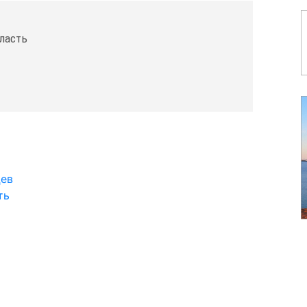
ласть
цев
ть