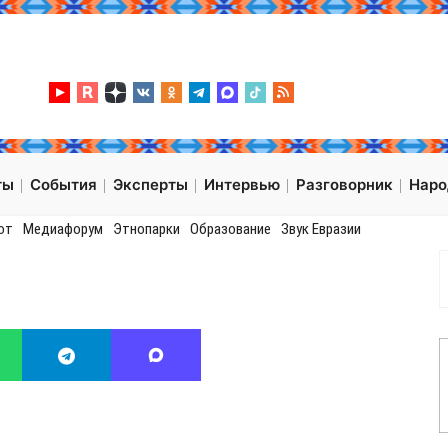
ты
События
Эксперты
Интервью
Разговорник
Нар
от
Медиафорум
Этнопарки
Образование
Звук Евразии