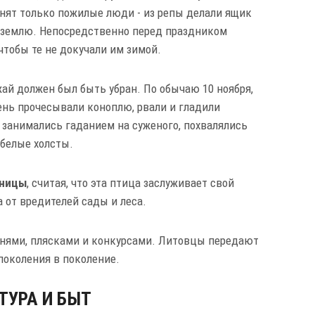
нят только пожилые люди - из репы делали ящик
в землю. Непосредственно перед праздником
чтобы те не докучали им зимой.
ай должен был быть убран. По обычаю 10 ноября,
день прочесывали коноплю, рвали и гладили
занимались гаданием на суженого, похвалялись
белые холсты.
иницы
, считая, что эта птица заслуживает свой
 от вредителей сады и леса.
снями, плясками и конкурсами. Литовцы передают
 поколения в поколение.
ТУРА И БЫТ