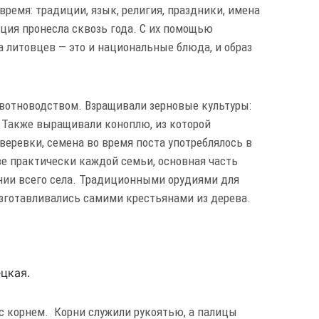
ремя: традиции, язык, религия, праздники, имена
ация пронесла сквозь года. С их помощью
 литовцев — это и национальные блюда, и образ
вотноводством. Взращивали зерновые культуры:
х. Также выращивали коноплю, из которой
веревки, семена во время поста употреблялось в
ве практически каждой семьи, основная часть
нии всего села. Традиционными орудиями для
изготавливались самими крестьянами из дерева.
цкая.
 с корнем. Корни служили рукоятью, а палицы