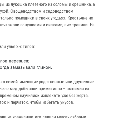
ы из лукошка плетеного из соломы и орешника, а
осухой. Овощеводством и садоводством
только помещики в своих угодьях. Крестьяне не
ничтожали ловушками и силками, лис травили. Не
али улья 2-х типов:
лов деревьев;
огда замазывали глиной.
ько семей, имеющие родственные или дружеские
ачале мед добывали примитивно – вынимая из
 временем научились извлекать уже без жертв,
ок и перчаток, чтобы избегать укусов.
али из хранилища, его делили между сябрами