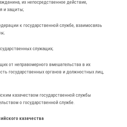
ражданина, их непосредственное действие,
я и защиты;
едерации к государственной службе, взаимосвязь
ы;
осударственных служащих;
щих от неправомерного вмешательства в их
ть государственных органов и должностных лиц,
йским казачеством государственной службы
льством о государственной службе.
сийского казачества