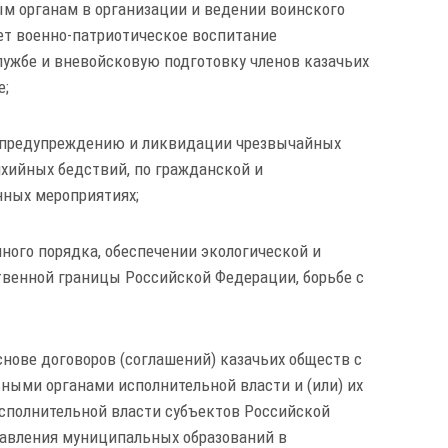
ым органам в организации и ведении воинского
ует военно-патриотическое воспитание
лужбе и вневойсковую подготовку членов казачьих
е;
о предупреждению и ликвидации чрезвычайных
хийных бедствий, по гражданской и
нных мероприятиях;
нного порядка, обеспечении экологической и
твенной границы Российской Федерации, борьбе с
снове договоров (соглашений) казачьих обществ с
ными органами исполнительной власти и (или) их
сполнительной власти субъектов Российской
равления муниципальных образований в