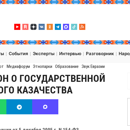
ты
События
Эксперты
Интервью
Разговорник
Нар
от
Медиафорум
Этнопарки
Образование
Звук Евразии
ОН О ГОСУДАРСТВЕННОЙ
ОГО КАЗАЧЕСТВА
ции от 5 декабря 2005 г. N 154-ФЗ