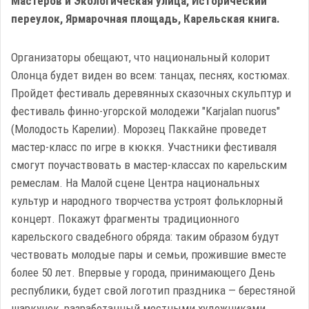
Мастеров и Экологическая улица, Исторический
переулок, Ярмарочная площадь, Карельская книга.
Организаторы обещают, что национальный колорит
Олонца будет виден во всем: танцах, песнях, костюмах.
Пройдет фестиваль деревянных сказочных скульптур и
фестиваль финно-угорской молодежи "Karjalan nuorus"
(Молодость Карелии). Морозец Паккайне проведет
мастер-класс по игре в кюккя. Участники фестиваля
смогут поучаствовать в мастер-классах по карельским
ремеслам. На Малой сцене Центра национальных
культур и народного творчества устроят фольклорный
концерт. Покажут фрагменты традиционного
карельского свадебного обряда: таким образом будут
чествовать молодые пары и семьи, прожившие вместе
более 50 лет. Впервые у города, принимающего День
республики, будет свой логотип праздника — берестяной
шаркунок, разработанный местными художниками.