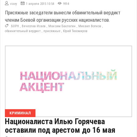
vixey
1 апреля 2015 10:54
9914
Присяжные заседатели вынесли обвинительный вердикт
членам Боевой организации русских националистов.
БОРН
,
Вячеслав Исаев
,
Максим Баклагин
,
Михаил Волков
,
обвинительный вердикт
,
присяжные
,
Юрий Тихомиров
КРИМИНАЛ
Националиста Илью Горячева
оставили под арестом до 16 мая