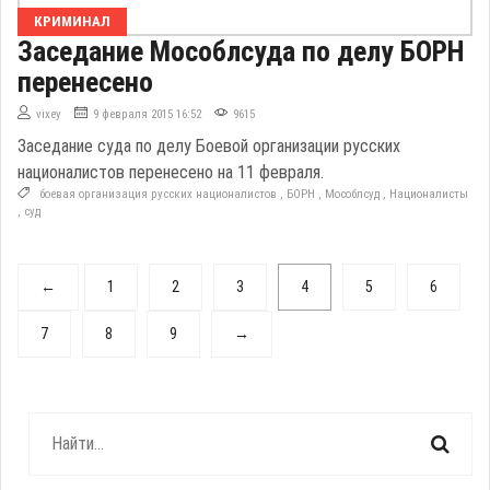
КРИМИНАЛ
Заседание Мособлсуда по делу БОРН
перенесено
vixey
9 февраля 2015 16:52
9615
Заседание суда по делу Боевой организации русских
националистов перенесено на 11 февраля.
боевая организация русских националистов
,
БОРН
,
Мособлсуд
,
Националисты
,
суд
←
1
2
3
4
5
6
7
8
9
→