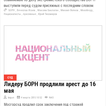
выступили перед судом присяжных с последним словом.
БОРН
,
Вячеслав Исаев
,
Максим Баклагин
,
Михаил Волков
,
Мособлсуд
,
Националисты
,
присяжные
,
Юрий Тихомиров
СУД
Лидеру БОРН продлили арест до 16
мая
bogun
4 марта 2015 10:52
9643
Мосгорсуд продлил срок заключения под стражей