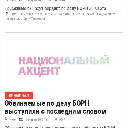
vixey
20 марта 2015 16:14
9984
Присяжные вынесут вердикт по делу БОРН 30 марта.
БОРН
,
Вячеслав Исаев
,
Максим Баклагин
,
Михаил Волков
,
Националисты
,
присяжные
,
Юрий Тихомиров
КРИМИНАЛ
Обвиняемые по делу БОРН
выступили с последним словом
vixey
18 марта 2015 11:11
9507
Обвиняемые по делу экстремистского сообщества БОРН