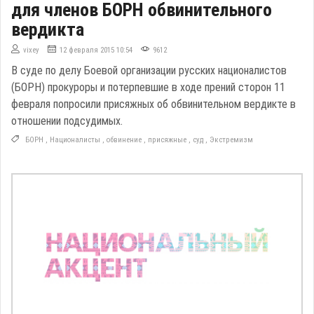
для членов БОРН обвинительного
вердикта
vixey
12 февраля 2015 10:54
9612
В суде по делу Боевой организации русских националистов
(БОРН) прокуроры и потерпевшие в ходе прений сторон 11
февраля попросили присяжных об обвинительном вердикте в
отношении подсудимых.
БОРН
,
Националисты
,
обвинение
,
присяжные
,
суд
,
Экстремизм