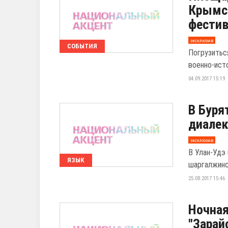
Крымс
фестив
эксклюзив
СОБЫТИЯ
Погрузитьс
военно-ист
04.09.2017 15:19
В Буря
диалек
эксклюзив
В Улан-Удэ
ЯЗЫК
шаргалжинс
25.08.2017 15:46
Ночная
"Зарай