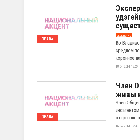
Экспер
удэгей
сущес
эксклюзив
ПРАВА
Во Владиво
среднем те
коренное на
18.04.2014 13:27
Член О
живы н
Член Общес
иноагентом
ПРАВА
открытию на
16.04.2014 12:35