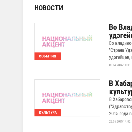
НОВОСТИ
Во Вла
удэгей
Во владиво
"Страна Уд
СОБЫТИЯ
удэгейцев, 
01.04.2016 10:35
В Хаба
культ
В Хабаровс
("Здравств
КУЛЬТУРА
2015 года в
25.06.2015 14:02