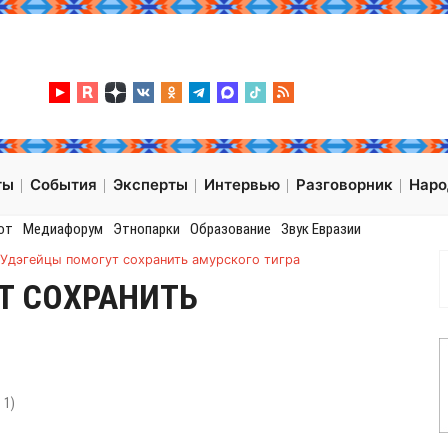
ты
События
Эксперты
Интервью
Разговорник
Нар
от
Медиафорум
Этнопарки
Образование
Звук Евразии
Удэгейцы помогут сохранить амурского тигра
Т СОХРАНИТЬ
:
1
)