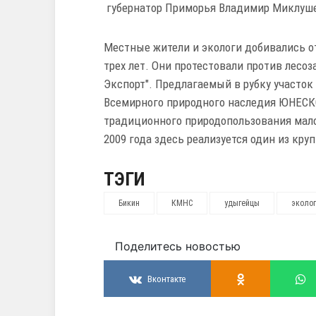
губернатор Приморья Владимир Миклушев
Местные жители и экологи добивались от
трех лет. Они протестовали против лесо
Экспорт". Предлагаемый в рубку участо
Всемирного природного наследия ЮНЕСКО.
традиционного природопользования мало
2009 года здесь реализуется один из кр
ТЭГИ
Бикин
КМНС
удыгейцы
эколо
Поделитесь новостью
Вконтакте