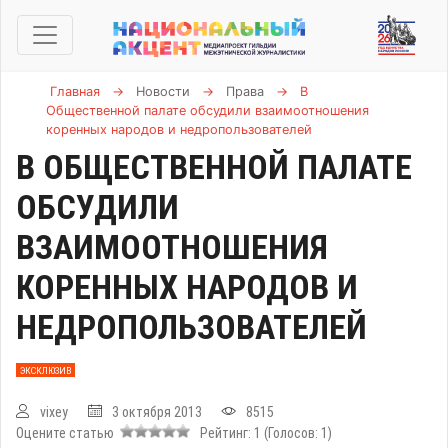
Главная
→
Новости
→
Права
→
В
Общественной палате обсудили взаимоотношения
коренных народов и недропользователей
В ОБЩЕСТВЕННОЙ ПАЛАТЕ
ОБСУДИЛИ
ВЗАИМООТНОШЕНИЯ
КОРЕННЫХ НАРОДОВ И
НЕДРОПОЛЬЗОВАТЕЛЕЙ
ЭКСКЛЮЗИВ
vixey
3 октября 2013
8515
Оцените статью
Рейтинг:
1
(Голосов:
1
)