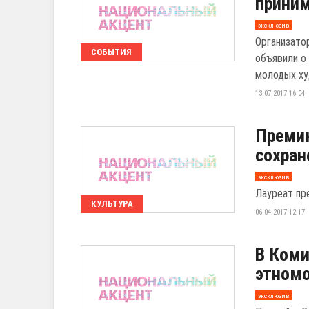
приним
эксклюзив
Организато
СОБЫТИЯ
объявили о 
молодых ху
13.07.2017 16:04
Премию
сохран
эксклюзив
Лауреат пр
КУЛЬТУРА
06.04.2017 12:17
В Коми
этном
эксклюзив