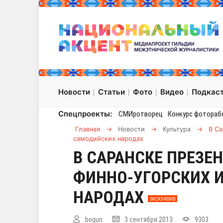
Новости
Статьи
Фото
Видео
Подкас
Спецпроекты:
СМИротворец
Конкурс фотораб
Главная
→
Новости
→
Культура
→
В Са
самодийских народах
В САРАНСКЕ ПРЕЗЕ
ФИННО-УГОРСКИХ 
НАРОДАХ
ЭКСКЛЮЗИВ
bogun
3 сентября 2013
9303