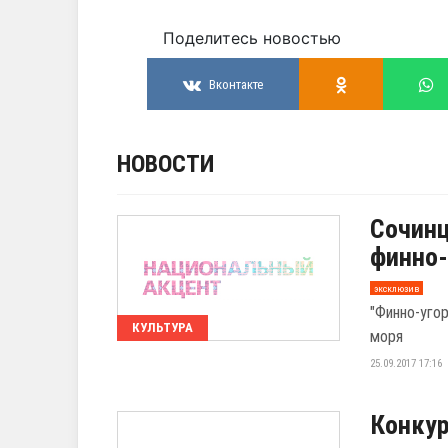
Поделитесь новостью
Вконтакте
НОВОСТИ
Сочинц
финно-
эксклюзив
"Финно-уго
КУЛЬТУРА
моря
25.09.2017 17:16
Конкур