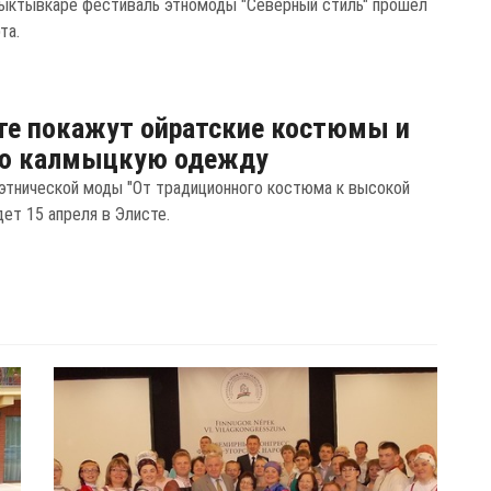
ыктывкаре фестиваль этномоды "Северный стиль" прошел
та.
те покажут ойратские костюмы и
ю калмыцкую одежду
этнической моды "От традиционного костюма к высокой
ет 15 апреля в Элисте.