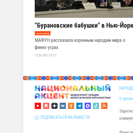
"Бурановские бабушки" в Нью-Йор
эксклюзив
МАФУН рассказала коренным народам мира о
финно-уграх
12.05.2012 15:12
НАРОД
О проек
Зареги
ПОДПИСАТЬСЯ НА НОВОСТИ
коммуни
Функци