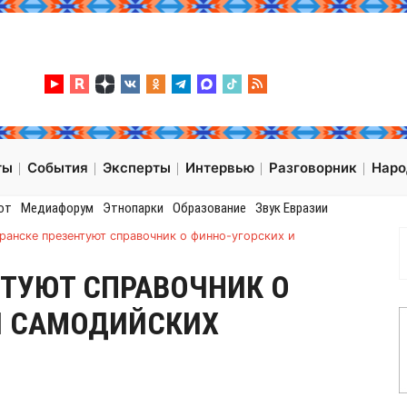
ты
События
Эксперты
Интервью
Разговорник
Нар
от
Медиафорум
Этнопарки
Образование
Звук Евразии
ранске презентуют справочник о финно-угорских и
НТУЮТ СПРАВОЧНИК О
И САМОДИЙСКИХ