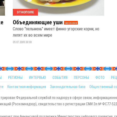
ЭТНОПОЛЕ
ке
Объединяющие уши
эксклюзив
Слово "пельмень" имеет финно-угорские корни, но
лепят их во всем мире
09.07.2009 00:00
Ы
РЕГИОНЫ
ИНТЕРВЬЮ
СОБЫТИЯ
ПЕРСОНЫ
ФОТО
РЕ
те
Контактная информация
Законодательная база
Общественный с
стрирован Федеральной службой по надзору в сфере связи, информационн
каций (Роскомнадзор), свидетельство о регистрации СМИ Эл № ФС77-5229
онирует при финансовой поддержке Министерства цифрового развития, с