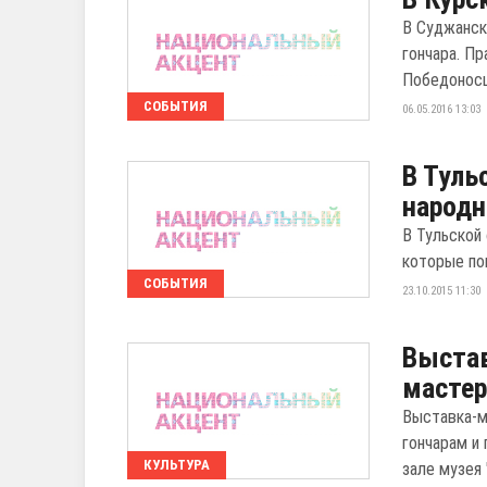
В Суджанск
гончара. Пр
Победоносца
СОБЫТИЯ
06.05.2016 13:03
В Туль
народн
В Тульской
которые по
СОБЫТИЯ
23.10.2015 11:30
Выстав
мастер
Выставка-м
гончарам и
КУЛЬТУРА
зале музея "