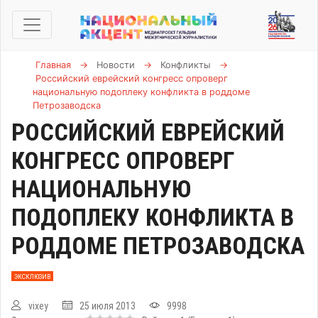
Главная
→
Новости
→
Конфликты
→
Российский еврейский конгресс опроверг
национальную подоплеку конфликта в роддоме
Петрозаводска
РОССИЙСКИЙ ЕВРЕЙСКИЙ
КОНГРЕСС ОПРОВЕРГ
НАЦИОНАЛЬНУЮ
ПОДОПЛЕКУ КОНФЛИКТА В
РОДДОМЕ ПЕТРОЗАВОДСКА
ЭКСКЛЮЗИВ
vixey
25 июля 2013
9998