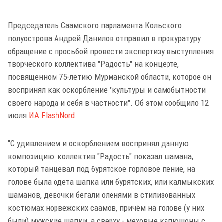
Председатель Саамского парламента Кольского
полуострова Андрей Данилов отправил в прокуратуру
обращение с просьбой провести экспертизу выступления
творческого коллектива "Радость" на концерте,
посвященном 75-летию Мурманской области, которое он
воспринял как оскорбление "культуры и самобытности
своего народа и себя в частности". Об этом сообщило 12
июля
ИА FlashNord
.
"С удивлением и оскорблением воспринял данную
композицию: коллектив "Радость" показал шамана,
который танцевал под бурятское горловое пение, на
голове была одета шапка или бурятских, или калмыкских
шаманов, девочки бегали оленями в стилизованных
костюмах норвежских саамов, причём на голове (у них
были) мужские шапки, а сверху - меховые капюшоны с