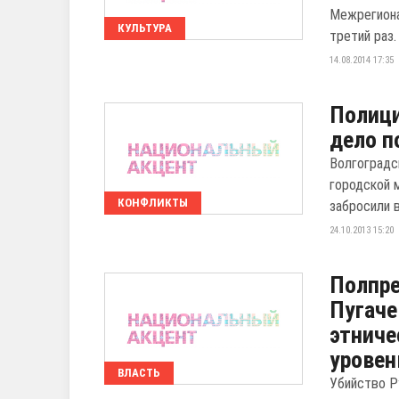
Межрегиона
КУЛЬТУРА
третий раз.
14.08.2014 17:35
Полици
дело п
Волгоградс
городской 
КОНФЛИКТЫ
забросили в
24.10.2013 15:20
Полпре
Пугаче
этниче
уровен
ВЛАСТЬ
Убийство Р