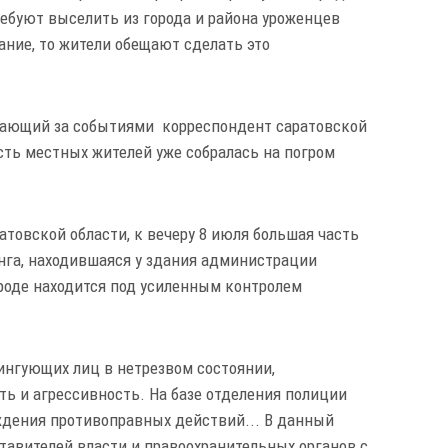
ебуют выселить из города и района уроженцев
ание, то жители обещают сделать это
ющий за событиями корреспондент саратовской
сть местных жителей уже собралась на погром
атовской области, к вечеру 8 июля большая часть
га, находившаяся у здания администрации
ороде находится под усиленным контролем
ингующих лиц в нетрезвом состоянии,
 и агрессивность. На базе отделения полиции
ждения противоправных действий... В данный
авителей власти и правоохранительных органов с