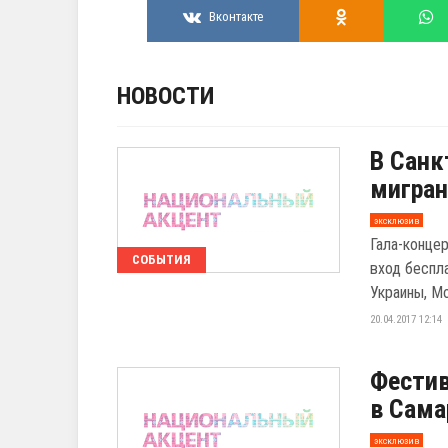
Вконтакте
НОВОСТИ
В Санк
мигран
эксклюзив
Гала-концер
СОБЫТИЯ
вход беспл
Украины, Мон
20.04.2017 12:14
Фестив
в Сама
эксклюзив