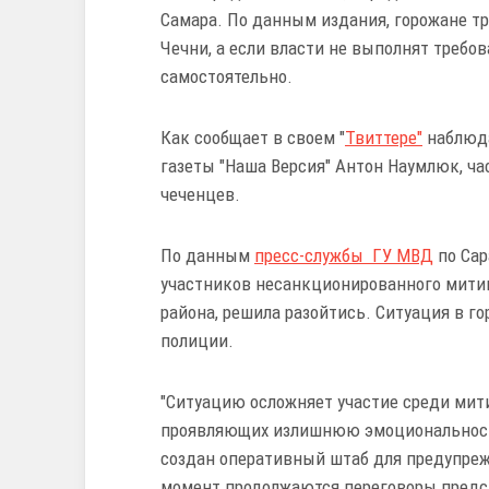
Самара. По данным издания, горожане тр
Чечни, а если власти не выполнят требов
самостоятельно.
Как сообщает в своем "
Твиттере"
наблюда
газеты "Наша Версия" Антон Наумлюк, ча
чеченцев.
По данным
пресс-службы ГУ МВД
по Сар
участников несанкционированного митин
района, решила разойтись. Ситуация в г
полиции.
"Ситуацию осложняет участие среди мит
проявляющих излишнюю эмоциональность
создан оперативный штаб для предупре
момент продолжаются переговоры предст