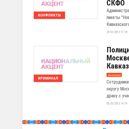
СКФО
Администра
КОНФЛИКТЫ
пикеты "Но
Кавказског
29.03.2013 11:59
Полици
Москв
Кавказ
эксклюзив
КРИМИНАЛ
Сотрудники
округу Мос
драку с уча
05.03.2013 14:14