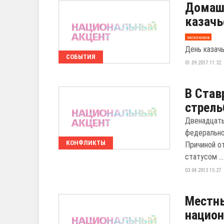
Домашн
казачь
эксклюзив
День казач
СОБЫТИЯ
01.09.2017 11:32
В Став
стрель
Двенадцать
федерально
КОНФЛИКТЫ
Причиной о
статусом ...
03.04.2013 15:27
Местны
национ