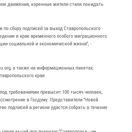
елизе движения, коренные жители стали покидать
ии по сбору подписей за выход Ставропольского
едение в крае временного особого миграционного
ции социальной и экономической жизни", -
zu.org, а также на информационных пикетах,
тавропольского края.
 под требованиями превысит 100 тысяч человек,
ассмотрение в Госдуму. Представители "Новой
тво подписей в регионе удастся собрать в течение
 серия акций под лозунгом "Ставрополье - не