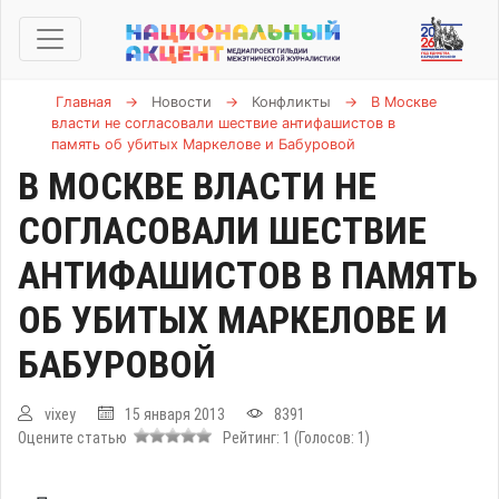
Главная
→
Новости
→
Конфликты
→
В Москве
власти не согласовали шествие антифашистов в
память об убитых Маркелове и Бабуровой
В МОСКВЕ ВЛАСТИ НЕ
СОГЛАСОВАЛИ ШЕСТВИЕ
АНТИФАШИСТОВ В ПАМЯТЬ
ОБ УБИТЫХ МАРКЕЛОВЕ И
БАБУРОВОЙ
vixey
15 января 2013
8391
Оцените статью
Рейтинг:
1
(Голосов:
1
)