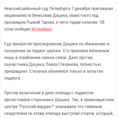
Невский районный суд Петербурга 7 декабря приговорил
националиста Вячеслава Дацика, известного под
прозвищем Рыжий Тарзан, к пяти годам колонии. Об
этом сообщил
Интерфакс
.
Суд прекратил преследование Дацика по обвинению в
покушении на поджог церкви. Его признали виновным
лишь в ограблении салона связи. Дело против
соучастника Дацика, Павла Степанова, полностью
прекращено. Степанов обвинялся только в попытке
поджога.
Против включения в дело эпизода с поджогом
протестовали сторонники Дацика. Так, в правозащитном
центре "Русский вердикт" указывали, что главным
свидетелем по этому эпизоду выступал сторож, который,