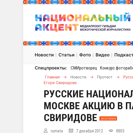
Новости
Статьи
Фото
Видео
Подкас
Спецпроекты:
СМИротворец
Конкурс фотораб
Главная
→
Новости
→
Протест
→
Русс
Егоре Свиридове
РУССКИЕ НАЦИОНА
МОСКВЕ АКЦИЮ В П
СВИРИДОВЕ
ЭКСКЛЮЗИВ
rumata
7 декабря 2012
8803