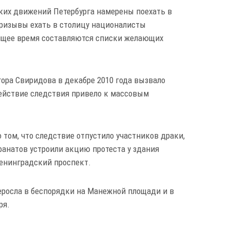
ких движений Петербурга намерены поехать в
Призывы ехать в столицу националисты
оящее время составляются списки желающих
гора Свиридова в декабре 2010 года вызвало
ействие следствия привело к массовым
 том, что следствие отпустило участников драки,
анатов устроили акцию протеста у здания
енинградский проспект.
еросла в беспорядки на Манежной площади и в
ря.