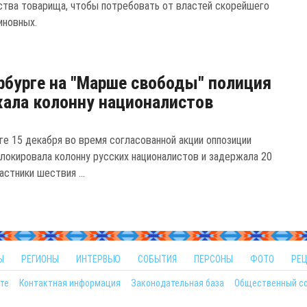
ства товарища, чтобы потребовать от властей скорейшего
иновных.
рбурге на "Марше свободы" полиция
ала колонну националистов
ге 15 декабря во время согласованной акции оппозиции
блокировала колонну русских националистов и задержала 20
астники шествия ...
Ы
РЕГИОНЫ
ИНТЕРВЬЮ
СОБЫТИЯ
ПЕРСОНЫ
ФОТО
РЕ
те
Контактная информация
Законодательная база
Общественный с