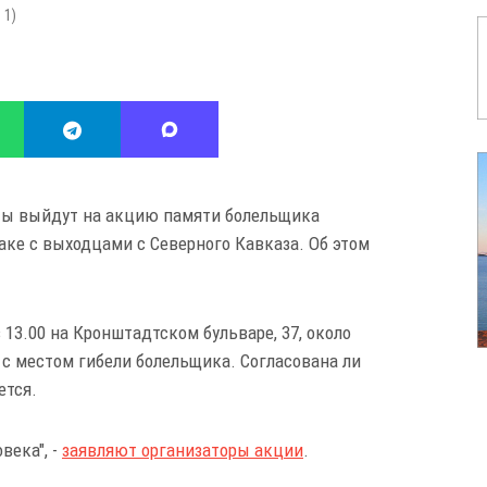
:
1
)
сты выйдут на акцию памяти болельщика
раке с выходцами с Северного Кавказа. Об этом
 13.00 на Кронштадтском бульваре, 37, около
 с местом гибели болельщика. Согласована ли
ется.
века", -
заявляют организаторы акции
.