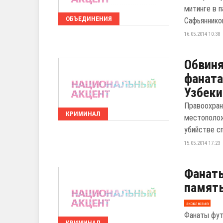
митинге в 
ОБЪЕДИНЕНИЯ
Сафьянникове
16.05.2014 10:38
Обвиня
фаната
Узбеки
Правоохран
КРИМИНАЛ
местополож
убийстве с
15.05.2014 17:23
Фанаты
память
эксклюзив
Фанаты фут
КРИМИНАЛ