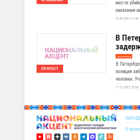
месте убий
наказания в
15.05.2014 11:44
В Пете
задерж
эксклюзив
В Петербур
ПРОТЕСТ
полиция за
человек. Уч
17.12.2012 23:58
НАРОД
О проек