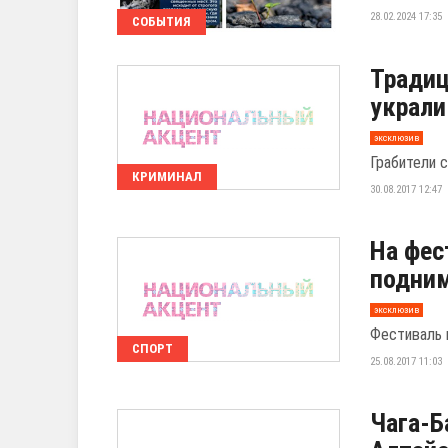
28.02.2024 17:35
СОБЫТИЯ
Традиц
украли
эксклюзив
Грабители с
КРИМИНАЛ
30.08.2017 12:47
На фес
подним
эксклюзив
Фестиваль 
СПОРТ
25.08.2017 11:03
Чага-Б