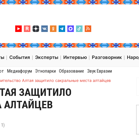
ты
События
Эксперты
Интервью
Разговорник
Нар
от
Медиафорум
Этнопарки
Образование
Звук Евразии
ительство Алтая защитило сакральные места алтайцев
ЛТАЯ ЗАЩИТИЛО
А АЛТАЙЦЕВ
:
1
)