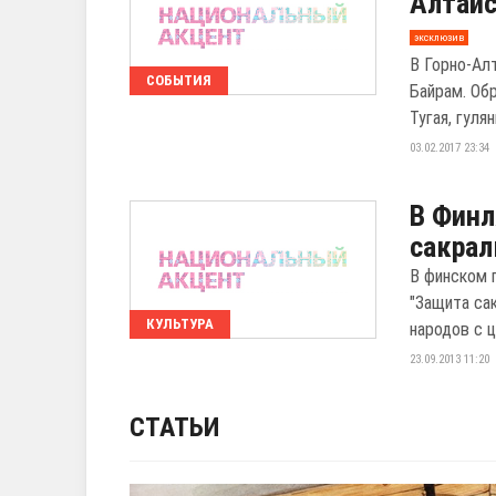
Алтайс
эксклюзив
В Горно-Ал
СОБЫТИЯ
Байрам. Об
Тугая, гуляни
03.02.2017 23:34
В Финл
сакрал
В финском 
"Защита са
КУЛЬТУРА
народов с ц
23.09.2013 11:20
СТАТЬИ