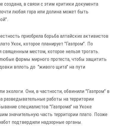
е создана, в связи с этим критики документа
"почти любая гора или долина может быть
ой".
вестность приобрела борьба алтайских активистов
лато Укок, которое планирует "Газпром". По
я священным местом, которое нельзя трогать.
 любые формы мирного протеста, чтобы защитить
одовки вплоть до "живого щита" на пути
ли экологи. Они, в частности, обвинили "Газпром" в
ала разведывательные работы на территории
бывание специалистов "Газпрома" на Укоке
шим значительную часть территории плато. Позже
работ подтвердили надзорные органы.