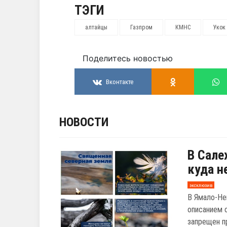
ТЭГИ
алтайцы
Газпром
КМНС
Укок
Поделитесь новостью
Вконтакте
НОВОСТИ
В Сале
куда н
эксклюзив
В Ямало-Не
описанием 
запрещен п