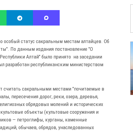
о особый статус сакральным местам алтайцев. Об
кты". По данным издания постановление "О
 Республики Алтай" было принято на заседании
ыл разработан республиканским министерством
т считать сакральными местами "почитаемые в
лы, пересечения дорог, реки, озера, деревья,
религиозных обрядовых молений и исторических
-культовые объекты (культовые сооружения и
ников — петроглифы, курганы, каменные
адиций, обычаев, обрядов, унаследованных