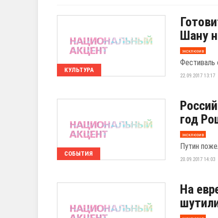
Готови
Шану н
эксклюзив
Фестиваль 
КУЛЬТУРА
22.09.2017 13:17
Россий
год Ро
эксклюзив
Путин поже
СОБЫТИЯ
20.09.2017 14:03
На евр
шутили