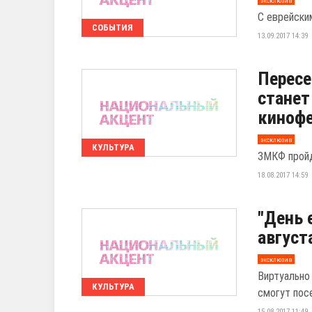
эксклюзив
С еврейски
СОБЫТИЯ
13.09.2017 14:39
Пересе
станет
киноф
эксклюзив
КУЛЬТУРА
ЗМКФ пройд
18.08.2017 14:59
"День 
август
эксклюзив
Виртуально
КУЛЬТУРА
смогут пос
15.08.2017 11:49