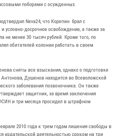
ассовыми поборами с осужденных.
одтвердил Neva24, что Корепин брал с
и условно-досрочное освобождение, а также за
 не менее 30 тысяч рублей. Кроме того, по
лял обитателей колонии работать в своем
енова сняты все взыскания, однако о подготовке
м Антонова, Душенов находится во Всеволожской
ческого заболевания позвоночника. Он также
утверждает защитник, за время заключения
ФСИН и три месяца просидел в штрафном
еврале 2010 года к трем годам лишения свободы в
ся издательской деятельностью сроком на три