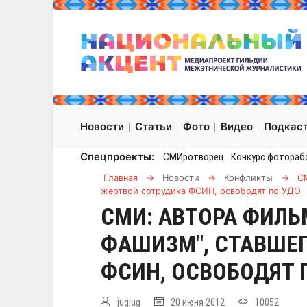
Новости
Статьи
Фото
Видео
Подкас
Спецпроекты:
СМИротворец
Конкурс фотораб
Главная
→
Новости
→
Конфликты
→
С
жертвой сотрудика ФСИН, освободят по УДО
СМИ: АВТОРА ФИЛЬ
ФАШИЗМ", СТАВШЕ
ФСИН, ОСВОБОДЯТ 
jugjug
20 июня 2012
10052