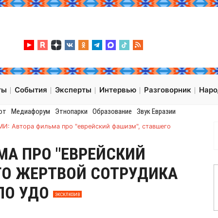
ты
События
Эксперты
Интервью
Разговорник
Нар
от
Медиафорум
Этнопарки
Образование
Звук Евразии
МИ: Автора фильма про "еврейский фашизм", ставшего
МА ПРО "ЕВРЕЙСКИЙ
ГО ЖЕРТВОЙ СОТРУДИКА
ПО УДО
ЭКСКЛЮЗИВ