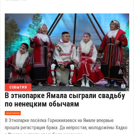
СОБЫТИЯ
В этнопарке Ямала сыграли свадьбу
по ненецким обычаям
эксклюзив
В Этнопарке посёлка Горнокнязевск на Ямале впервые
прошла регистрация брака. Да непростая, молодожёны Хадко