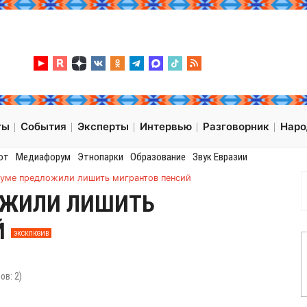
ты
События
Эксперты
Интервью
Разговорник
Нар
от
Медиафорум
Этнопарки
Образование
Звук Евразии
думе предложили лишить мигрантов пенсий
ОЖИЛИ ЛИШИТЬ
Й
ЭКСКЛЮЗИВ
1
сов:
2
)