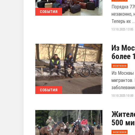
Порядка 77
СОБЫТИЯ
незаконно, 
Теперь их ...
13.10.2025 13:05
Из Мос
более 
эксклюзив
Из Москвы 
мигрантов. 
заболевания,
СОБЫТИЯ
10.10.2025 10:00
Жителе
500 ми
эксклюзив