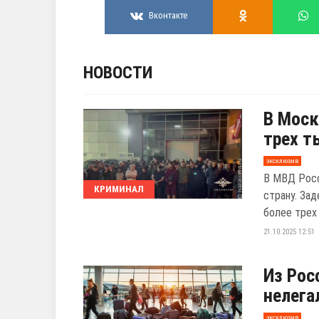
Вконтакте
НОВОСТИ
В Моск
трех т
эксклюзив
В МВД Росс
КРИМИНАЛ
страну. За
более трех 
21.10.2025 12:51
Из Рос
нелега
эксклюзив