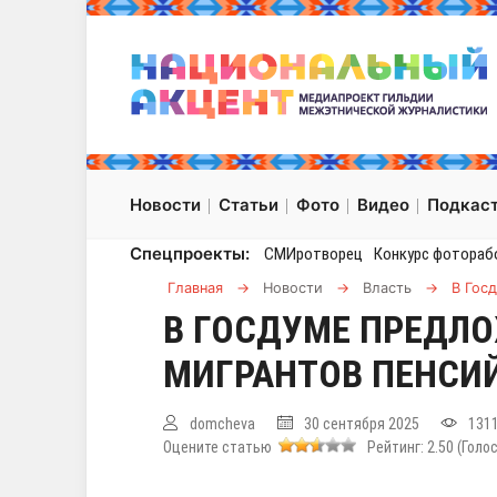
Новости
Статьи
Фото
Видео
Подкас
Спецпроекты:
СМИротворец
Конкурс фотораб
Главная
→
Новости
→
Власть
→
В Гос
В ГОСДУМЕ ПРЕДЛ
МИГРАНТОВ ПЕНСИ
domcheva
30 сентября 2025
131
Оцените статью
Рейтинг:
2.50
(Голо