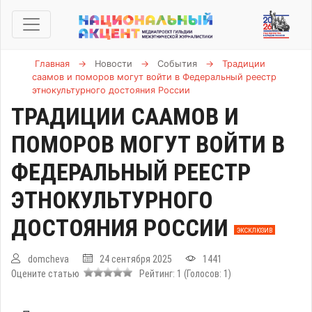
Главная
→
Новости
→
События
→
Традиции
саамов и поморов могут войти в Федеральный реестр
этнокультурного достояния России
ТРАДИЦИИ СААМОВ И
ПОМОРОВ МОГУТ ВОЙТИ В
ФЕДЕРАЛЬНЫЙ РЕЕСТР
ЭТНОКУЛЬТУРНОГО
ДОСТОЯНИЯ РОССИИ
ЭКСКЛЮЗИВ
domcheva
24 сентября 2025
1441
Оцените статью
Рейтинг:
1
(Голосов:
1
)