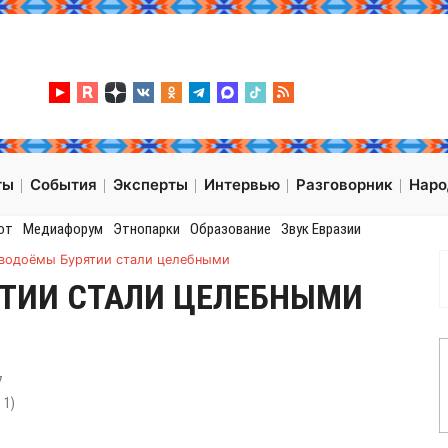
ты
События
Эксперты
Интервью
Разговорник
Нар
от
Медиафорум
Этнопарки
Образование
Звук Евразии
 водоёмы Бурятии стали целебными
ЯТИИ СТАЛИ ЦЕЛЕБНЫМИ
7
:
1
)