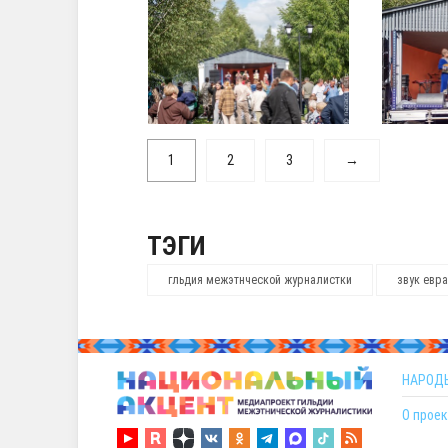
1
2
3
→
ТЭГИ
гльдия межэтнческой журналистки
звук евр
НАРОД
О проек