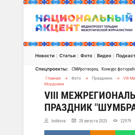
Новости
Статьи
Фото
Видео
Подкас
Спецпроекты:
СМИротворец
Конкурс фотораб
Главная
→
Фото
→
Праздники
→
VIII 
Мордовии
VIII МЕЖРЕГИОНА
ПРАЗДНИК "ШУМБРА
bobkova
28 августа 2025
22979