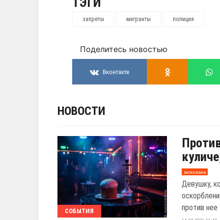
ТЭГИ
запреты
мигранты
полиция
Поделитесь новостью
Вконтакте
НОВОСТИ
Против
куличе
эксклюзив
Девушку, ко
оскорблени
против нее
СОБЫТИЯ