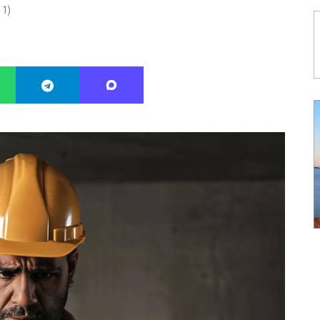
:
1
)