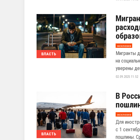
Мигран
расход
образо
эксклюзив
Мигранты д
ВЛАСТЬ
на социаль
уверены де
02.09.2025 11:52
В Росс
пошлин
эксклюзив
Для иностр
с 1 сентяб
ВЛАСТЬ
пошлины. Сре