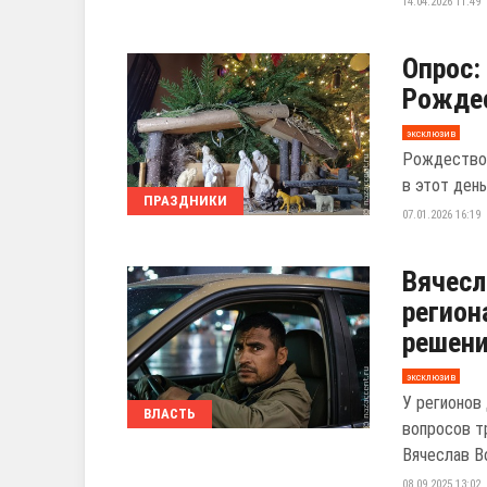
14.04.2026 11:49
Опрос:
Рожде
эксклюзив
Рождество 
в этот день
ПРАЗДНИКИ
07.01.2026 16:19
Вячесл
регион
решени
эксклюзив
У регионов
ВЛАСТЬ
вопросов т
Вячеслав В
08.09.2025 13:02