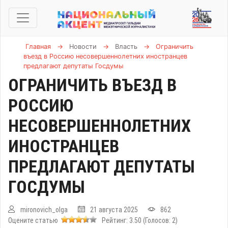
Главная
→
Новости
→
Власть
→
Ограничить
въезд в Россию несовершеннолетних иностранцев
предлагают депутаты Госдумы
ОГРАНИЧИТЬ ВЪЕЗД В
РОССИЮ
НЕСОВЕРШЕННОЛЕТНИХ
ИНОСТРАНЦЕВ
ПРЕДЛАГАЮТ ДЕПУТАТЫ
ГОСДУМЫ
mironovich_olga
21 августа 2025
862
Оцените статью
Рейтинг:
3.50
(Голосов:
2
)