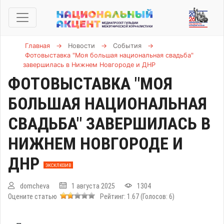
Главная
→
Новости
→
События
→
Фотовыставка "Моя большая национальная свадьба"
завершилась в Нижнем Новгороде и ДНР
ФОТОВЫСТАВКА "МОЯ
БОЛЬШАЯ НАЦИОНАЛЬНАЯ
СВАДЬБА" ЗАВЕРШИЛАСЬ В
НИЖНЕМ НОВГОРОДЕ И
ДНР
ЭКСКЛЮЗИВ
domcheva
1 августа 2025
1304
Оцените статью
Рейтинг:
1.67
(Голосов:
6
)