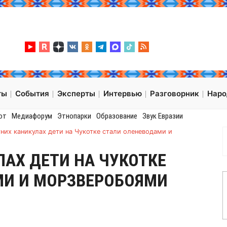
ты
События
Эксперты
Интервью
Разговорник
Нар
от
Медиафорум
Этнопарки
Образование
Звук Евразии
тних каникулах дети на Чукотке стали оленеводами и
ЛАХ ДЕТИ НА ЧУКОТКЕ
МИ И МОРЗВЕРОБОЯМИ