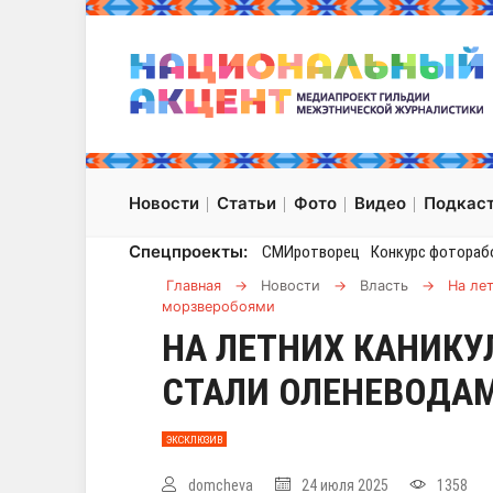
Новости
Статьи
Фото
Видео
Подкас
Спецпроекты:
СМИротворец
Конкурс фотораб
Главная
→
Новости
→
Власть
→
На ле
морзверобоями
НА ЛЕТНИХ КАНИКУ
СТАЛИ ОЛЕНЕВОДА
ЭКСКЛЮЗИВ
domcheva
24 июля 2025
1358