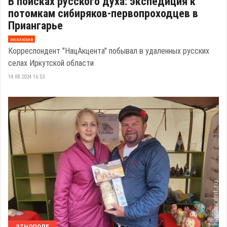
В поисках русского духа: экспедиция к
потомкам сибиряков-первопроходцев в
Приангарье
эксклюзив
Корреспондент "НацАкцента" побывал в удаленных русских
селах Иркутской области
14.08.2024 16:53
ЭТНОПОЛЕ