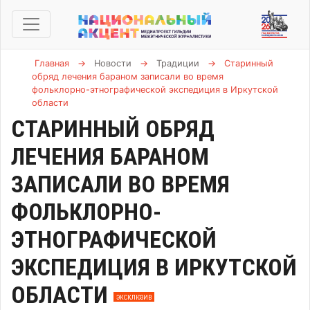
Главная
→
Новости
→
Традиции
→
Старинный
обряд лечения бараном записали во время
фольклорно-этнографической экспедиция в Иркутской
области
СТАРИННЫЙ ОБРЯД
ЛЕЧЕНИЯ БАРАНОМ
ЗАПИСАЛИ ВО ВРЕМЯ
ФОЛЬКЛОРНО-
ЭТНОГРАФИЧЕСКОЙ
ЭКСПЕДИЦИЯ В ИРКУТСКОЙ
ОБЛАСТИ
ЭКСКЛЮЗИВ