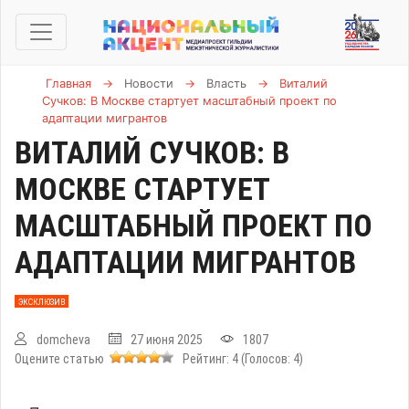
Главная
→
Новости
→
Власть
→
Виталий
Сучков: В Москве стартует масштабный проект по
адаптации мигрантов
ВИТАЛИЙ СУЧКОВ: В
МОСКВЕ СТАРТУЕТ
МАСШТАБНЫЙ ПРОЕКТ ПО
АДАПТАЦИИ МИГРАНТОВ
ЭКСКЛЮЗИВ
domcheva
27 июня 2025
1807
Оцените статью
Рейтинг:
4
(Голосов:
4
)