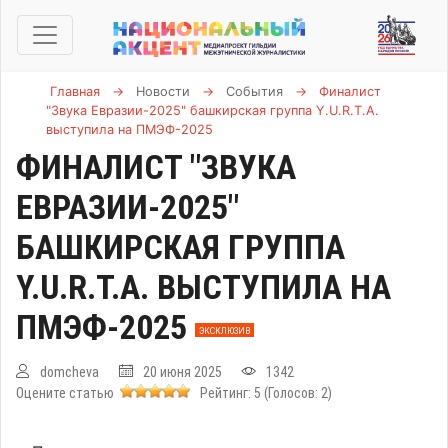
Главная
→
Новости
→
События
→
Финалист
"Звука Евразии-2025" башкирская группа Y.U.R.T.A.
выступила на ПМЭФ-2025
ФИНАЛИСТ "ЗВУКА
ЕВРАЗИИ-2025"
БАШКИРСКАЯ ГРУППА
Y.U.R.T.A. ВЫСТУПИЛА НА
ПМЭФ-2025
ЭКСКЛЮЗИВ
domcheva
20 июня 2025
1342
Оцените статью
Рейтинг:
5
(Голосов:
2
)