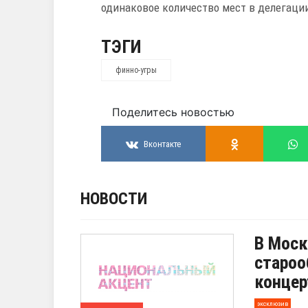
одинаковое количество мест в делегаци
ТЭГИ
финно-угры
Поделитесь новостью
Вконтакте
НОВОСТИ
В Моск
староо
концер
эксклюзив