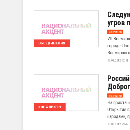
Следую
угров 
эксклюзив
VII Всемир
ОБЪЕДИНЕНИЯ
городе Лах
Всемирного 
07.09.2012 12:51
Россий
Доброг
эксклюзив
На пристан
КОНФЛИКТЫ
Открытие п
народами, п
05.09.2012 23:47