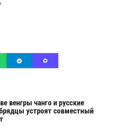
и.
ве венгры чанго и русские
брядцы устроят совместный
т