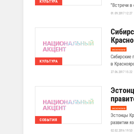
КУЛЬТУРА
"Встречи в 
01.09.2017 12:27
Сибирс
Красно
эксклюзив
Сибирские 
КУЛЬТУРА
в Краснояр
27.06.2017 15:22
Эстон
правит
эксклюзив
Эстонцы Кр
СОБЫТИЯ
развитии яз
02.02.2016 19:53