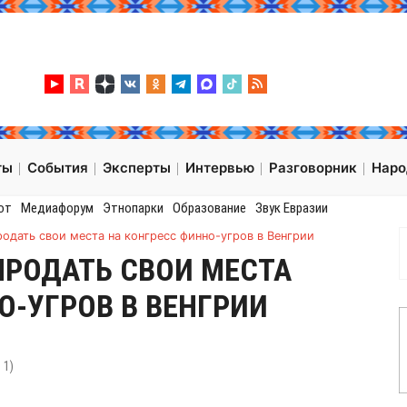
ты
События
Эксперты
Интервью
Разговорник
Нар
от
Медиафорум
Этнопарки
Образование
Звук Евразии
одать свои места на конгресс финно-угров в Венгрии
ПРОДАТЬ СВОИ МЕСТА
О-УГРОВ В ВЕНГРИИ
:
1
)