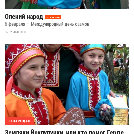
Олений народ
эксклюзив
6 февраля — Международный день саамов
06.02.2020 00:00
О НАРОДАХ
Земляки Йоулупукки, или кто помог Герде